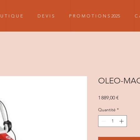
U T I Q U E
D E V I S
P R O M O T I O N S 2025
C 
OLEO-MAC 
Prix
1 889,00 €
Quantité
*