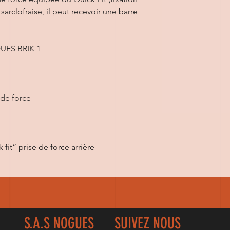
 sarclofraise, il peut recevoir une barre
ES BRIK 1
 de force
fit” prise de force arrière
S.A.S NOGUES
SUIVEZ NOUS