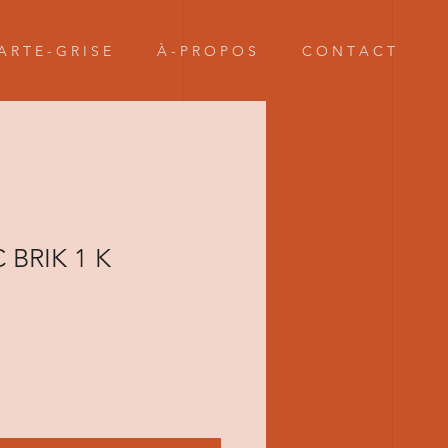
A R T E - G R I S E
À - P R O P O S
C O N T A C T
BRIK 1 K