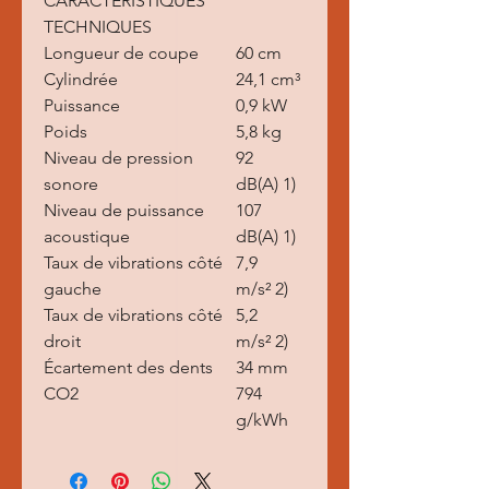
CARACTÉRISTIQUES
TECHNIQUES
Longueur de coupe
60 cm
Cylindrée
24,1 cm³
Puissance
0,9 kW
Poids
5,8 kg
Niveau de pression
92
sonore
dB(A) 1)
Niveau de puissance
107
acoustique
dB(A) 1)
Taux de vibrations côté
7,9
gauche
m/s² 2)
Taux de vibrations côté
5,2
droit
m/s² 2)
Écartement des dents
34 mm
CO2
794
g/kWh