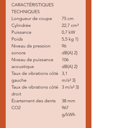
CARACTÉRISTIQUES
TECHNIQUES
Longueur de coupe
75 cm
Cylindrée
22,7 cm³
Puissance
0,7 kW
Poids
5,5 kg 1)
Niveau de pression
96
sonore
dB(A) 2)
Niveau de puissance
106
acoustique
dB(A) 2)
Taux de vibrations côté
3,1
gauche
m/s² 3)
Taux de vibrations côté
3 m/s² 3)
droit
Écartement des dents
38 mm
CO2
967
g/kWh