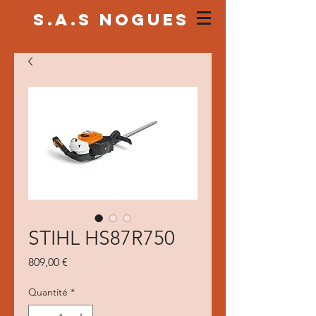
S.a.s NOGUES
STIHL HS87R750
Prix
809,00 €
Quantité
*