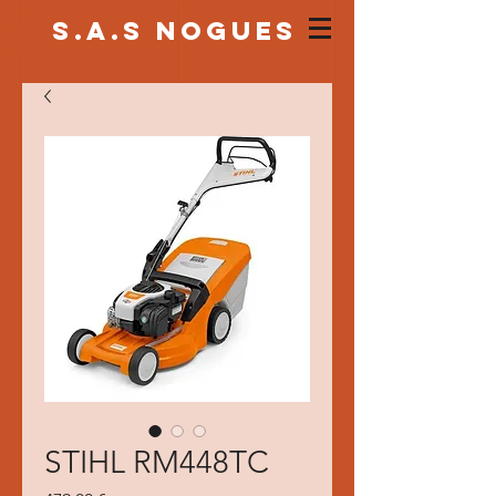
S.a.s NOGUES
STIHL RM448TC